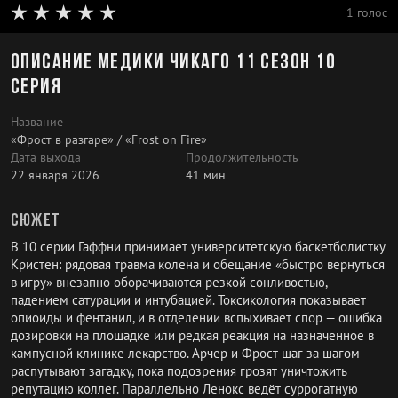
1 голос
Описание Медики Чикаго 11 сезон 10
серия
Название
«Фрост в разгаре» / «Frost on Fire»
Дата выхода
Продолжительность
22 января 2026
41 мин
Сюжет
В 10 серии Гаффни принимает университетскую баскетболистку
Кристен: рядовая травма колена и обещание «быстро вернуться
в игру» внезапно оборачиваются резкой сонливостью,
падением сатурации и интубацией. Токсикология показывает
опиоиды и фентанил, и в отделении вспыхивает спор — ошибка
дозировки на площадке или редкая реакция на назначенное в
кампусной клинике лекарство. Арчер и Фрост шаг за шагом
распутывают загадку, пока подозрения грозят уничтожить
репутацию коллег. Параллельно Ленокс ведёт суррогатную