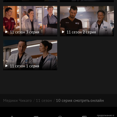
11 сезон 3 серия
11 сезон 2 серия
11 сезон 1 серия
Медики Чикаго
11 сезон
10 серия смотреть онлайн
© Все права на копирайт принадлежат их собственникам |
продолжение в: